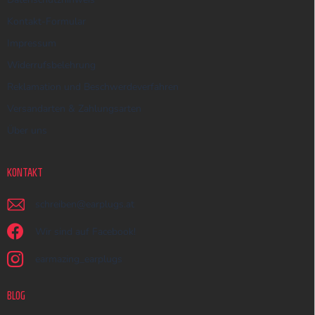
Kontakt-Formular
Impressum
Widerrufsbelehrung
Reklamation und Beschwerdeverfahren
Versandarten & Zahlungsarten
Über uns
KONTAKT
schreiben
@
earplugs.at
Wir sind auf Facebook!
earmazing_earplugs
BLOG