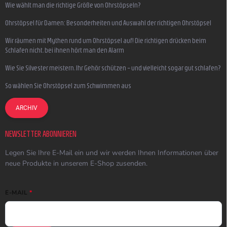
Wie wählt man die richtige Größe von Ohrstöpseln?
Ohrstöpsel für Damen: Besonderheiten und Auswahl der richtigen Ohrstöpsel
Wir räumen mit Mythen rund um Ohrstöpsel auf! Die richtigen drücken beim
Schlafen nicht, bei ihnen hört man den Alarm
Wie Sie Silvester meistern, Ihr Gehör schützen – und vielleicht sogar gut schlafen?
So wählen Sie Ohrstöpsel zum Schwimmen aus
ARCHIV
NEWSLETTER ABONNIEREN
Legen Sie Ihre E-Mail ein und wir werden Ihnen Informationen über
neue Produkte in unserem E-Shop zusenden.
E-MAIL