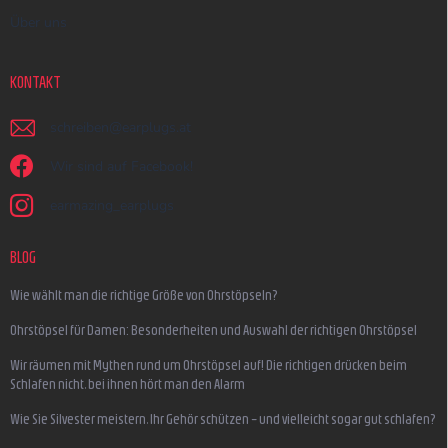
Über uns
KONTAKT
schreiben
@
earplugs.at
Wir sind auf Facebook!
earmazing_earplugs
BLOG
Wie wählt man die richtige Größe von Ohrstöpseln?
Ohrstöpsel für Damen: Besonderheiten und Auswahl der richtigen Ohrstöpsel
Wir räumen mit Mythen rund um Ohrstöpsel auf! Die richtigen drücken beim
Schlafen nicht, bei ihnen hört man den Alarm
Wie Sie Silvester meistern, Ihr Gehör schützen – und vielleicht sogar gut schlafen?