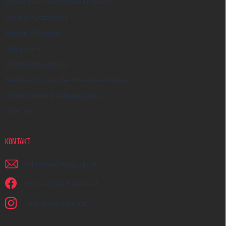
Allgemeine Geschäftsbedingungen
Datenschutzhinweis
Kontakt-Formular
Impressum
Widerrufsbelehrung
Reklamation und Beschwerdeverfahren
Versandarten & Zahlungsarten
Über uns
KONTAKT
schreiben
@
earplugs.at
Wir sind auf Facebook!
earmazing_earplugs