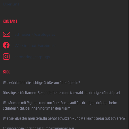
Über uns
KONTAKT
schreiben
@
earplugs.at
Wir sind auf Facebook!
earmazing_earplugs
BLOG
Wie wählt man die richtige Größe von Ohrstöpseln?
Ohrstöpsel für Damen: Besonderheiten und Auswahl der richtigen Ohrstöpsel
Wir räumen mit Mythen rund um Ohrstöpsel auf! Die richtigen drücken beim
Schlafen nicht, bei ihnen hört man den Alarm
Wie Sie Silvester meistern, Ihr Gehör schützen – und vielleicht sogar gut schlafen?
So wählen Sie Ohrstöpsel zum Schwimmen aus