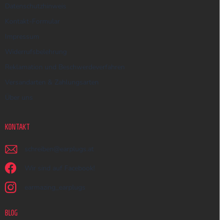
Datenschutzhinweis
Kontakt-Formular
Impressum
Widerrufsbelehrung
Reklamation und Beschwerdeverfahren
Versandarten & Zahlungsarten
Über uns
KONTAKT
schreiben
@
earplugs.at
Wir sind auf Facebook!
earmazing_earplugs
BLOG