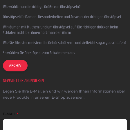
Wie wählt man die richtige Größe von Ohrstöpseln?
Ohrstöpsel für Damen: Besonderheiten und Auswahl der richtigen Ohrstöpsel
Wir räumen mit Mythen rund um Ohrstöpsel auf! Die richtigen drücken beim
Schlafen nicht, bei ihnen hört man den Alarm
Wie Sie Silvester meistern, Ihr Gehör schützen – und vielleicht sogar gut schlafen?
So wählen Sie Ohrstöpsel zum Schwimmen aus
ARCHIV
NEWSLETTER ABONNIEREN
Legen Sie Ihre E-Mail ein und wir werden Ihnen Informationen über
neue Produkte in unserem E-Shop zusenden.
E-MAIL