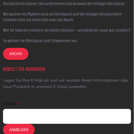
Ohrstöpsel für Damen: Besonderheiten und Auswahl der richtigen Ohrstöpsel
Wir räumen mit Mythen rund um Ohrstöpsel auf! Die richtigen drücken beim
Schlafen nicht, bei ihnen hört man den Alarm
Wie Sie Silvester meistern, Ihr Gehör schützen – und vielleicht sogar gut schlafen?
So wählen Sie Ohrstöpsel zum Schwimmen aus
ARCHIV
NEWSLETTER ABONNIEREN
Legen Sie Ihre E-Mail ein und wir werden Ihnen Informationen über
neue Produkte in unserem E-Shop zusenden.
E-MAIL
ANMELDEN