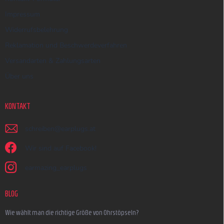
Impressum
Widerrufsbelehrung
Reklamation und Beschwerdeverfahren
Versandarten & Zahlungsarten
Über uns
KONTAKT
schreiben
@
earplugs.at
Wir sind auf Facebook!
earmazing_earplugs
BLOG
Wie wählt man die richtige Größe von Ohrstöpseln?