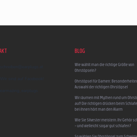
AKT
BLOG
Wie wählt man die richtige Größe von
schreiben
@
earplugs.at
Ohrstöpseln?
Wir sind auf Facebook!
Ohrstöpsel für Damen: Besonderheite
Auswahl der richtigen Ohrstöpsel
earmazing_earplugs
Wir räumen mit Mythen rund um Ohrst
auf! Die richtigen drücken beim Schlafe
bei ihnen hört man den Alarm
Wie Sie Silvester meistern, Ihr Gehör s
– und vielleicht sogar gut schlafen?
So wählen Sie Ohrstöpsel zum Schwi