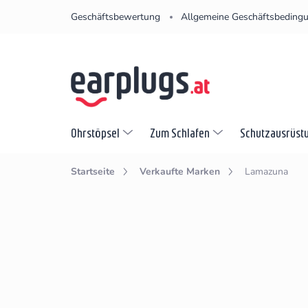
Zum
Geschäftsbewertung
Allgemeine Geschäftsbeding
Inhalt
springen
Ohrstöpsel
Zum Schlafen
Schutzausrüst
Startseite
Verkaufte Marken
Lamazuna