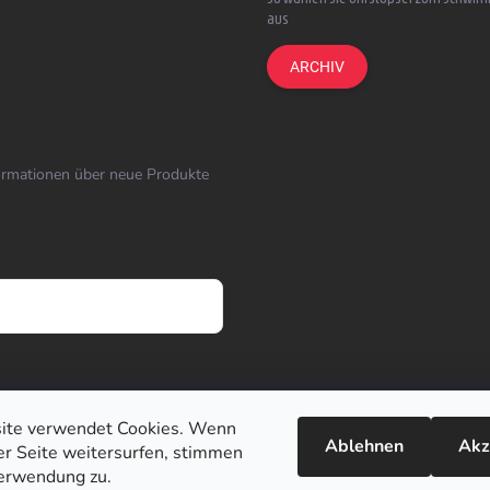
aus
ARCHIV
formationen über neue Produkte
ite verwendet Cookies. Wenn
Ablehnen
Akz
ser Seite weitersurfen, stimmen
erwendung zu.