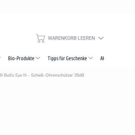
Widerrufsbelehrung
Reklamation und Beschwerdeverfahren
V
WARENKORB LEEREN
WARENKORB
Bio-Produkte
Tipps für Geschenke
AKTION
Neuh
® Bull's Eye III - Schieß-Ohrenschützer 35dB