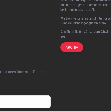
Wir räumen mit Mythen rund um Ohrst
auf! Die richtigen drücken beim Schlafe
bei ihnen hört man den Alarm
Wie Sie Silvester meistern, Ihr Gehör s
– und vielleicht sogar gut schlafen?
So wählen Sie Ohrstöpsel zum Schwi
aus
ARCHIV
formationen über neue Produkte