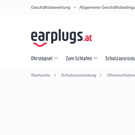
Zum
Geschäftsbewertung
Allgemeine Geschäftsbeding
Inhalt
springen
Ohrstöpsel
Zum Schlafen
Schutzausrüst
Startseite
Schutzausrüstung
Ohrenschütze