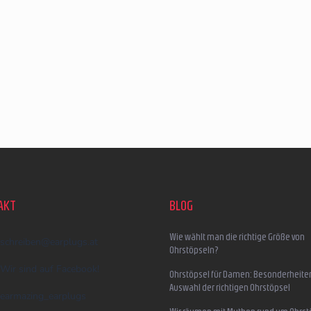
AKT
BLOG
Wie wählt man die richtige Größe von
schreiben
@
earplugs.at
Ohrstöpseln?
Wir sind auf Facebook!
Ohrstöpsel für Damen: Besonderheite
Auswahl der richtigen Ohrstöpsel
earmazing_earplugs