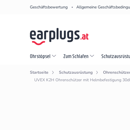
Zum
Geschäftsbewertung
Allgemeine Geschäftsbeding
Inhalt
springen
Ohrstöpsel
Zum Schlafen
Schutzausrüst
Startseite
Schutzausrüstung
Ohrenschütze
UVEX K2H Ohrenschützer mit Helmbefestigung 30d