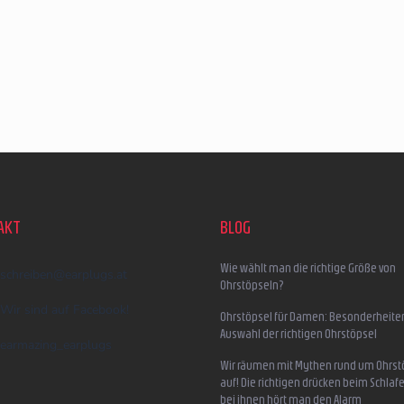
AKT
BLOG
Wie wählt man die richtige Größe von
schreiben
@
earplugs.at
Ohrstöpseln?
Wir sind auf Facebook!
Ohrstöpsel für Damen: Besonderheite
Auswahl der richtigen Ohrstöpsel
earmazing_earplugs
Wir räumen mit Mythen rund um Ohrst
auf! Die richtigen drücken beim Schlafe
bei ihnen hört man den Alarm