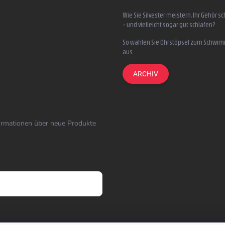
Wie Sie Silvester meistern, Ihr Gehör s
– und vielleicht sogar gut schlafen?
So wählen Sie Ohrstöpsel zum Schwi
aus
ARCHIV
formationen über neue Produkte