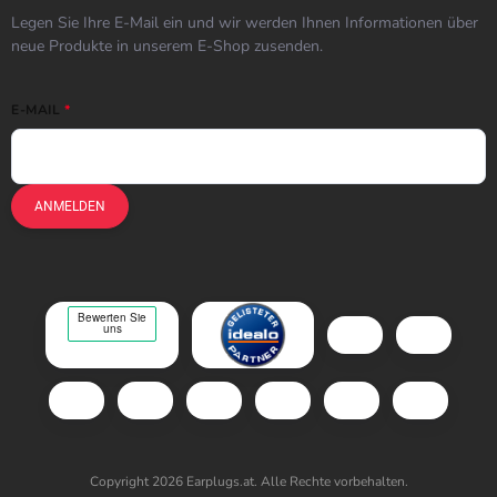
Legen Sie Ihre E-Mail ein und wir werden Ihnen Informationen über
neue Produkte in unserem E-Shop zusenden.
E-MAIL
ANMELDEN
Copyright 2026
Earplugs.at
. Alle Rechte vorbehalten.