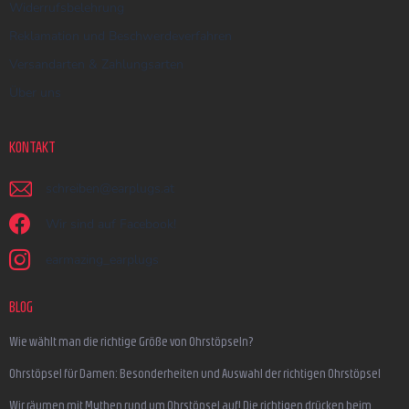
Widerrufsbelehrung
Reklamation und Beschwerdeverfahren
Versandarten & Zahlungsarten
Über uns
KONTAKT
schreiben
@
earplugs.at
Wir sind auf Facebook!
earmazing_earplugs
BLOG
Wie wählt man die richtige Größe von Ohrstöpseln?
Ohrstöpsel für Damen: Besonderheiten und Auswahl der richtigen Ohrstöpsel
Wir räumen mit Mythen rund um Ohrstöpsel auf! Die richtigen drücken beim