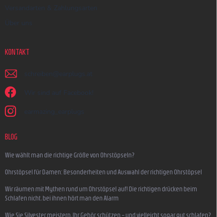
Versandarten & Zahlungsarten
Über uns
KONTAKT
schreiben
@
earplugs.at
Wir sind auf Facebook!
earmazing_earplugs
BLOG
Wie wählt man die richtige Größe von Ohrstöpseln?
Ohrstöpsel für Damen: Besonderheiten und Auswahl der richtigen Ohrstöpsel
Wir räumen mit Mythen rund um Ohrstöpsel auf! Die richtigen drücken beim
Schlafen nicht, bei ihnen hört man den Alarm
Wie Sie Silvester meistern, Ihr Gehör schützen – und vielleicht sogar gut schlafen?