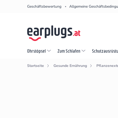
Zum
Geschäftsbewertung
Allgemeine Geschäftsbeding
Inhalt
springen
Ohrstöpsel
Zum Schlafen
Schutzausrüst
Startseite
Gesunde Ernährung
Pflanzenext