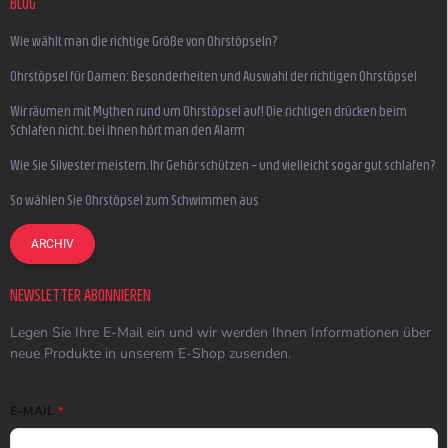
BLOG
Wie wählt man die richtige Größe von Ohrstöpseln?
Ohrstöpsel für Damen: Besonderheiten und Auswahl der richtigen Ohrstöpsel
Wir räumen mit Mythen rund um Ohrstöpsel auf! Die richtigen drücken beim
Schlafen nicht, bei ihnen hört man den Alarm
Wie Sie Silvester meistern, Ihr Gehör schützen – und vielleicht sogar gut schlafen?
So wählen Sie Ohrstöpsel zum Schwimmen aus
ARCHIV
NEWSLETTER ABONNIEREN
Legen Sie Ihre E-Mail ein und wir werden Ihnen Informationen über
neue Produkte in unserem E-Shop zusenden.
E-MAIL