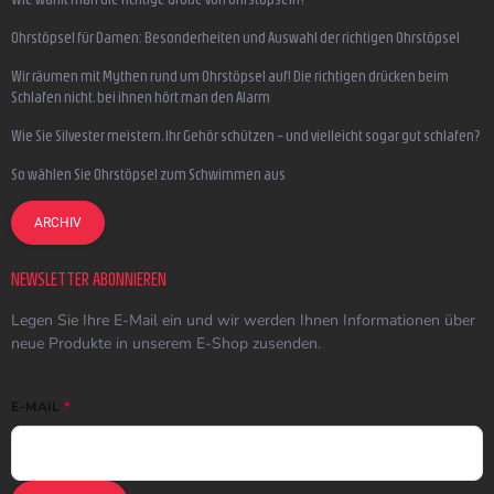
Ohrstöpsel für Damen: Besonderheiten und Auswahl der richtigen Ohrstöpsel
Wir räumen mit Mythen rund um Ohrstöpsel auf! Die richtigen drücken beim
Schlafen nicht, bei ihnen hört man den Alarm
Wie Sie Silvester meistern, Ihr Gehör schützen – und vielleicht sogar gut schlafen?
So wählen Sie Ohrstöpsel zum Schwimmen aus
ARCHIV
NEWSLETTER ABONNIEREN
Legen Sie Ihre E-Mail ein und wir werden Ihnen Informationen über
neue Produkte in unserem E-Shop zusenden.
E-MAIL