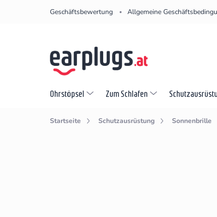
Zum
Geschäftsbewertung
Allgemeine Geschäftsbeding
Inhalt
springen
Ohrstöpsel
Zum Schlafen
Schutzausrüst
Startseite
Schutzausrüstung
Sonnenbrille