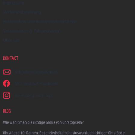
Impressum
Widerrufsbelehrung
Reklamation und Beschwerdeverfahren
Versandarten & Zahlungsarten
Über uns
KONTAKT
schreiben
@
earplugs.at
Wir sind auf Facebook!
earmazing_earplugs
BLOG
Wie wählt man die richtige Größe von Ohrstöpseln?
Ohrstöpsel für Damen: Besonderheiten und Auswahl der richtigen Ohrstöpsel