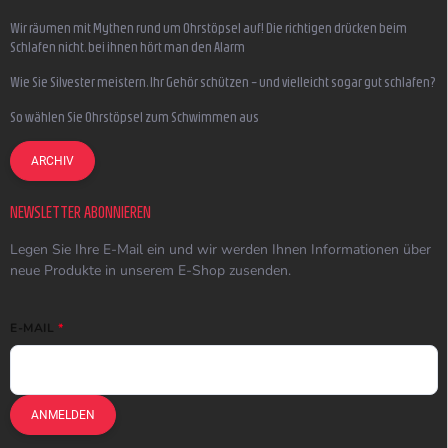
Wir räumen mit Mythen rund um Ohrstöpsel auf! Die richtigen drücken beim
Schlafen nicht, bei ihnen hört man den Alarm
Wie Sie Silvester meistern, Ihr Gehör schützen – und vielleicht sogar gut schlafen?
So wählen Sie Ohrstöpsel zum Schwimmen aus
ARCHIV
NEWSLETTER ABONNIEREN
Legen Sie Ihre E-Mail ein und wir werden Ihnen Informationen über
neue Produkte in unserem E-Shop zusenden.
E-MAIL
ANMELDEN