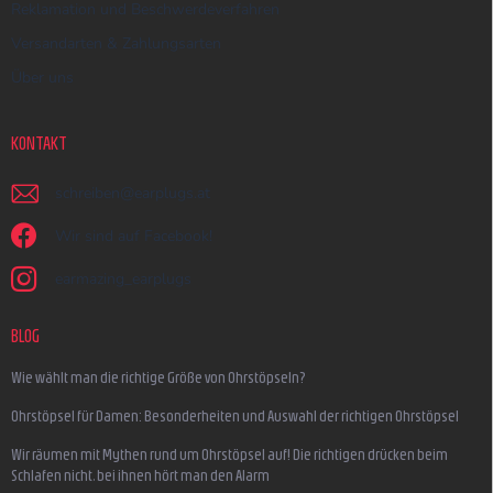
Reklamation und Beschwerdeverfahren
Versandarten & Zahlungsarten
Über uns
KONTAKT
schreiben
@
earplugs.at
Wir sind auf Facebook!
earmazing_earplugs
BLOG
Wie wählt man die richtige Größe von Ohrstöpseln?
Ohrstöpsel für Damen: Besonderheiten und Auswahl der richtigen Ohrstöpsel
Wir räumen mit Mythen rund um Ohrstöpsel auf! Die richtigen drücken beim
Schlafen nicht, bei ihnen hört man den Alarm