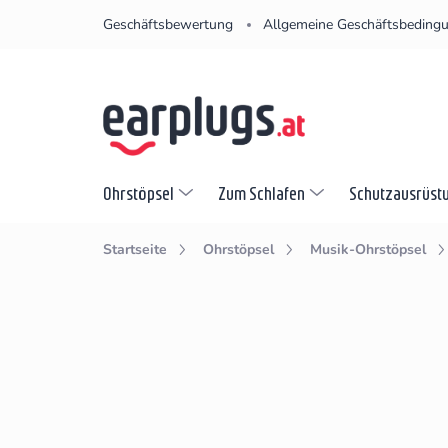
Zum
Geschäftsbewertung
Allgemeine Geschäftsbeding
Inhalt
springen
Ohrstöpsel
Zum Schlafen
Schutzausrüst
Startseite
Ohrstöpsel
Musik-Ohrstöpsel