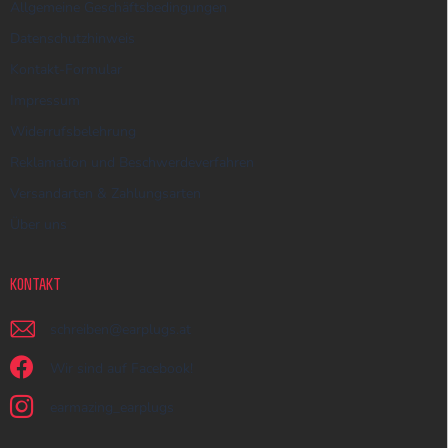
Allgemeine Geschäftsbedingungen
Datenschutzhinweis
Kontakt-Formular
Impressum
Widerrufsbelehrung
Reklamation und Beschwerdeverfahren
Versandarten & Zahlungsarten
Über uns
KONTAKT
schreiben
@
earplugs.at
Wir sind auf Facebook!
earmazing_earplugs