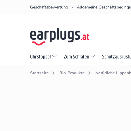
Zum
Geschäftsbewertung
Allgemeine Geschäftsbeding
Inhalt
springen
Ohrstöpsel
Zum Schlafen
Schutzausrüst
Startseite
Bio-Produkte
Natürliche Lippen