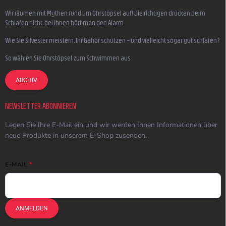
Wir räumen mit Mythen rund um Ohrstöpsel auf! Die richtigen drücken beim
Schlafen nicht, bei ihnen hört man den Alarm
Wie Sie Silvester meistern, Ihr Gehör schützen – und vielleicht sogar gut schlafen?
So wählen Sie Ohrstöpsel zum Schwimmen aus
ARCHIV
NEWSLETTER ABONNIEREN
Legen Sie Ihre E-Mail ein und wir werden Ihnen Informationen über
neue Produkte in unserem E-Shop zusenden.
E-MAIL
ANMELDEN