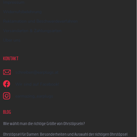
Impressum
Widerrufsbelehrung
Reklamation und Beschwerdeverfahren
Versandarten & Zahlungsarten
Über uns
KONTAKT
schreiben
@
earplugs.at
Wir sind auf Facebook!
earmazing_earplugs
BLOG
Wie wählt man die richtige Größe von Ohrstöpseln?
Ohrstöpsel für Damen: Besonderheiten und Auswahl der richtigen Ohrstöpsel