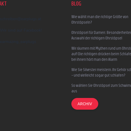
AKT
BLOG
Wie wählt man die richtige Größe von
schreiben
@
earplugs.at
Ohrstöpseln?
Wir sind auf Facebook!
Ohrstöpsel für Damen: Besonderheite
Auswahl der richtigen Ohrstöpsel
earmazing_earplugs
Wir räumen mit Mythen rund um Ohrst
auf! Die richtigen drücken beim Schlafe
bei ihnen hört man den Alarm
Wie Sie Silvester meistern, Ihr Gehör s
– und vielleicht sogar gut schlafen?
So wählen Sie Ohrstöpsel zum Schwi
aus
ARCHIV