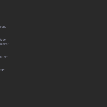
n und
öpsel
n nicht,
chützen
mmen