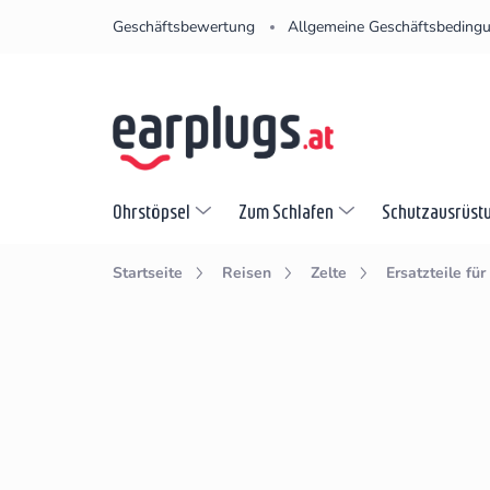
Zum
Geschäftsbewertung
Allgemeine Geschäftsbeding
Inhalt
springen
Ohrstöpsel
Zum Schlafen
Schutzausrüst
Startseite
Reisen
Zelte
Ersatzteile für