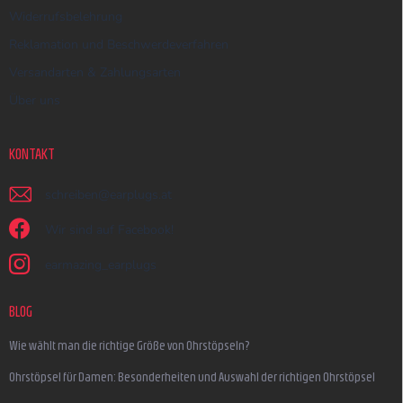
Widerrufsbelehrung
Reklamation und Beschwerdeverfahren
Versandarten & Zahlungsarten
Über uns
KONTAKT
schreiben
@
earplugs.at
Wir sind auf Facebook!
earmazing_earplugs
BLOG
Wie wählt man die richtige Größe von Ohrstöpseln?
Ohrstöpsel für Damen: Besonderheiten und Auswahl der richtigen Ohrstöpsel