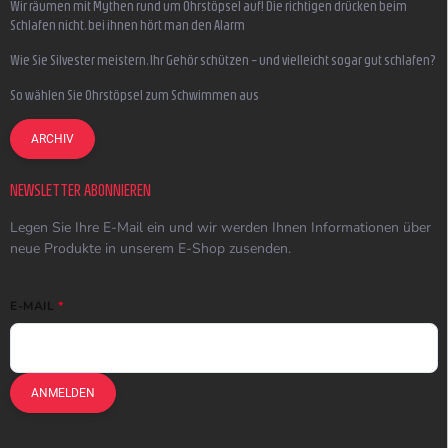
Wir räumen mit Mythen rund um Ohrstöpsel auf! Die richtigen drücken beim
Schlafen nicht, bei ihnen hört man den Alarm
Wie Sie Silvester meistern, Ihr Gehör schützen – und vielleicht sogar gut schlafen?
So wählen Sie Ohrstöpsel zum Schwimmen aus
ARCHIV
NEWSLETTER ABONNIEREN
Legen Sie Ihre E-Mail ein und wir werden Ihnen Informationen über
neue Produkte in unserem E-Shop zusenden.
E-MAIL
ANMELDEN