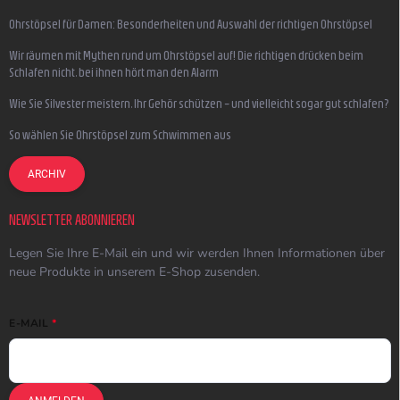
Ohrstöpsel für Damen: Besonderheiten und Auswahl der richtigen Ohrstöpsel
Wir räumen mit Mythen rund um Ohrstöpsel auf! Die richtigen drücken beim
Schlafen nicht, bei ihnen hört man den Alarm
Wie Sie Silvester meistern, Ihr Gehör schützen – und vielleicht sogar gut schlafen?
So wählen Sie Ohrstöpsel zum Schwimmen aus
ARCHIV
NEWSLETTER ABONNIEREN
Legen Sie Ihre E-Mail ein und wir werden Ihnen Informationen über
neue Produkte in unserem E-Shop zusenden.
E-MAIL