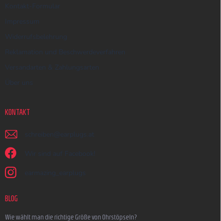
Kontakt-Formular
Impressum
Widerrufsbelehrung
Reklamation und Beschwerdeverfahren
Versandarten & Zahlungsarten
Über uns
KONTAKT
schreiben
@
earplugs.at
Wir sind auf Facebook!
earmazing_earplugs
BLOG
Wie wählt man die richtige Größe von Ohrstöpseln?