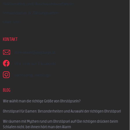
Reklamation und Beschwerdeverfahren
Versandarten & Zahlungsarten
Über uns
KONTAKT
schreiben
@
earplugs.at
Wir sind auf Facebook!
earmazing_earplugs
BLOG
Wie wählt man die richtige Größe von Ohrstöpseln?
Ohrstöpsel für Damen: Besonderheiten und Auswahl der richtigen Ohrstöpsel
Wir räumen mit Mythen rund um Ohrstöpsel auf! Die richtigen drücken beim
Schlafen nicht, bei ihnen hört man den Alarm