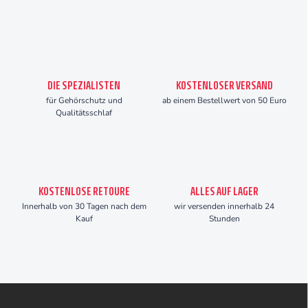
DIE SPEZIALISTEN
KOSTENLOSER VERSAND
für Gehörschutz und
ab einem Bestellwert von 50 Euro
Qualitätsschlaf
KOSTENLOSE RETOURE
ALLES AUF LAGER
Innerhalb von 30 Tagen nach dem
wir versenden innerhalb 24
Kauf
Stunden
F
u