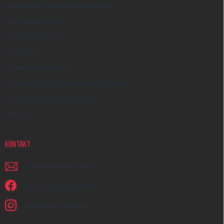
Allgemeine Geschäftsbedingungen
Datenschutzhinweis
Kontakt-Formular
Impressum
Widerrufsbelehrung
Reklamation und Beschwerdeverfahren
Versandarten & Zahlungsarten
Über uns
KONTAKT
schreiben
@
earplugs.at
Wir sind auf Facebook!
earmazing_earplugs