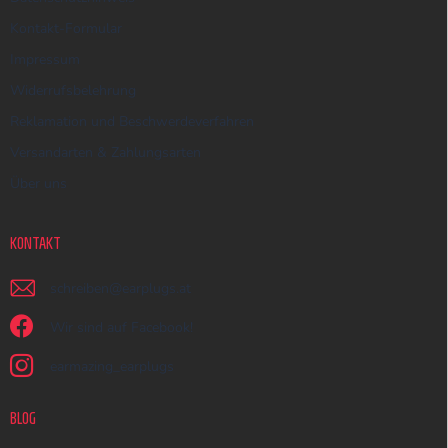
Kontakt-Formular
Impressum
Widerrufsbelehrung
Reklamation und Beschwerdeverfahren
Versandarten & Zahlungsarten
Über uns
KONTAKT
schreiben
@
earplugs.at
Wir sind auf Facebook!
earmazing_earplugs
BLOG