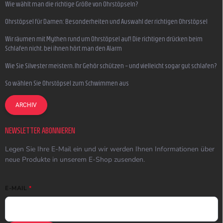
Wie wählt man die richtige Größe von Ohrstöpseln?
Ohrstöpsel für Damen: Besonderheiten und Auswahl der richtigen Ohrstöpsel
Wir räumen mit Mythen rund um Ohrstöpsel auf! Die richtigen drücken beim
Schlafen nicht, bei ihnen hört man den Alarm
Wie Sie Silvester meistern, Ihr Gehör schützen – und vielleicht sogar gut schlafen?
So wählen Sie Ohrstöpsel zum Schwimmen aus
ARCHIV
NEWSLETTER ABONNIEREN
Legen Sie Ihre E-Mail ein und wir werden Ihnen Informationen über
neue Produkte in unserem E-Shop zusenden.
E-MAIL