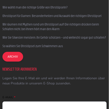
Wie wählt man die richtige Größe von Ohrstöpseln?
Ohrstöpsel für Damen: Besonderheiten und Auswahl der richtigen Ohrstöpsel
Wir räumen mit Mythen rund um Ohrstöpsel auf! Die richtigen drücken beim
Schlafen nicht, bei ihnen hört man den Alarm
Wie Sie Silvester meistern, Ihr Gehör schützen – und vielleicht sogar gut schlafen?
So wählen Sie Ohrstöpsel zum Schwimmen aus
ARCHIV
NEWSLETTER ABONNIEREN
Legen Sie Ihre E-Mail ein und wir werden Ihnen Informationen über
neue Produkte in unserem E-Shop zusenden.
E-MAIL