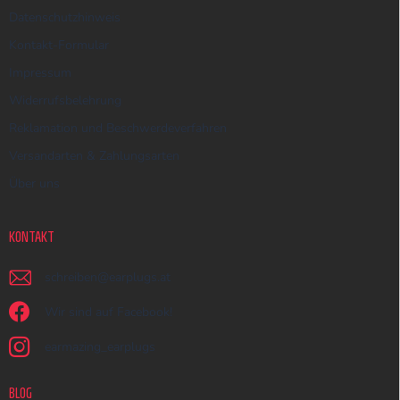
Datenschutzhinweis
Kontakt-Formular
Impressum
Widerrufsbelehrung
Reklamation und Beschwerdeverfahren
Versandarten & Zahlungsarten
Über uns
KONTAKT
schreiben
@
earplugs.at
Wir sind auf Facebook!
earmazing_earplugs
BLOG