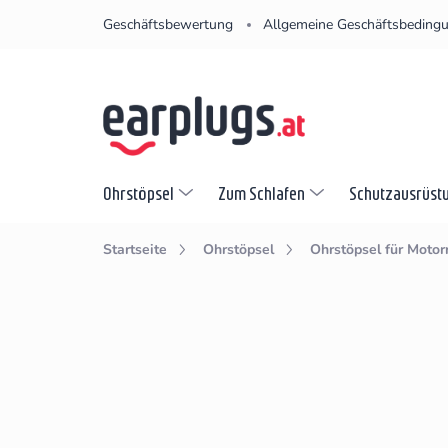
Zum
Geschäftsbewertung
Allgemeine Geschäftsbeding
Inhalt
springen
Ohrstöpsel
Zum Schlafen
Schutzausrüst
Startseite
Ohrstöpsel
Ohrstöpsel für Motor