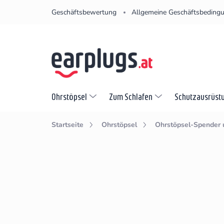
Zum
Geschäftsbewertung
Allgemeine Geschäftsbeding
Inhalt
springen
Ohrstöpsel
Zum Schlafen
Schutzausrüst
Startseite
Ohrstöpsel
Ohrstöpsel-Spender 