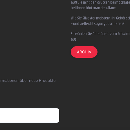
auf! Die richtigen drücken beim Schlafe
bei ihnen hört man den Alarm
Wie Sie Silvester meistern, Ihr Gehör s
– und vielleicht sogar gut schlafen?
So wählen Sie Ohrstöpsel zum Schwi
aus
ARCHIV
formationen über neue Produkte