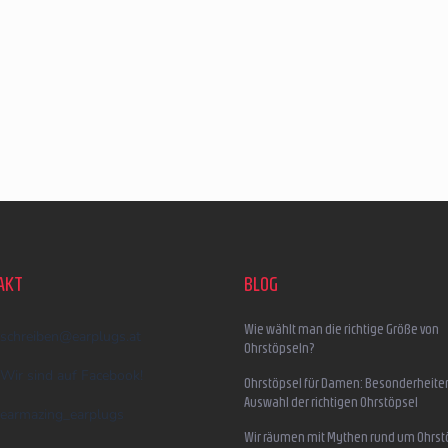
AKT
BLOG
Wie wählt man die richtige Größe von
schreiben
@
earplugs.at
Ohrstöpseln?
Wir sind auf Facebook!
Ohrstöpsel für Damen: Besonderheite
Auswahl der richtigen Ohrstöpsel
earmazing_earplugs
Wir räumen mit Mythen rund um Ohrst