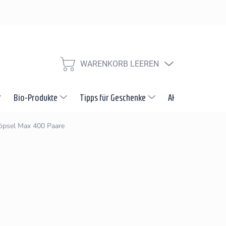
Widerrufsbelehrung
Reklamation und Beschwerdeverfahren
V
WARENKORB LEEREN
WARENKORB
Bio-Produkte
Tipps für Geschenke
AKTION
Neuh
öpsel Max 400 Paare