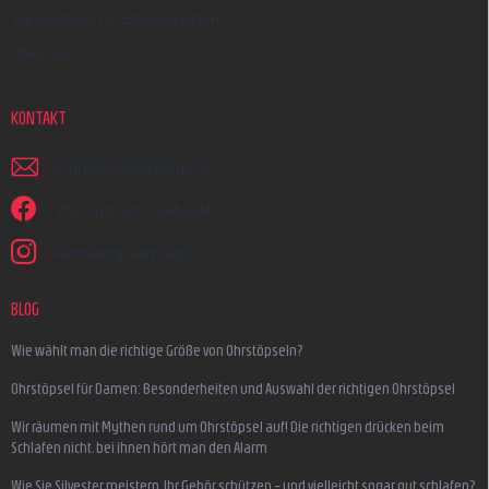
Versandarten & Zahlungsarten
Über uns
KONTAKT
schreiben
@
earplugs.at
Wir sind auf Facebook!
earmazing_earplugs
BLOG
Wie wählt man die richtige Größe von Ohrstöpseln?
Ohrstöpsel für Damen: Besonderheiten und Auswahl der richtigen Ohrstöpsel
Wir räumen mit Mythen rund um Ohrstöpsel auf! Die richtigen drücken beim
Schlafen nicht, bei ihnen hört man den Alarm
Wie Sie Silvester meistern, Ihr Gehör schützen – und vielleicht sogar gut schlafen?