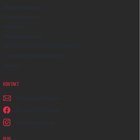
Datenschutzhinweis
Kontakt-Formular
Impressum
Widerrufsbelehrung
Reklamation und Beschwerdeverfahren
Versandarten & Zahlungsarten
Über uns
KONTAKT
schreiben
@
earplugs.at
Wir sind auf Facebook!
earmazing_earplugs
BLOG