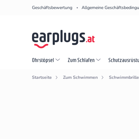
Zum
Geschäftsbewertung
Allgemeine Geschäftsbeding
Inhalt
springen
Ohrstöpsel
Zum Schlafen
Schutzausrüst
Startseite
Zum Schwimmen
Schwimmbrille