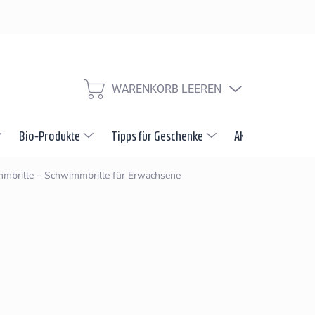
Widerrufsbelehrung
Reklamation und Beschwerdeverfahren
V
WARENKORB LEEREN
WARENKORB
Bio-Produkte
Tipps für Geschenke
AKTION
Neuh
mbrille – Schwimmbrille für Erwachsene