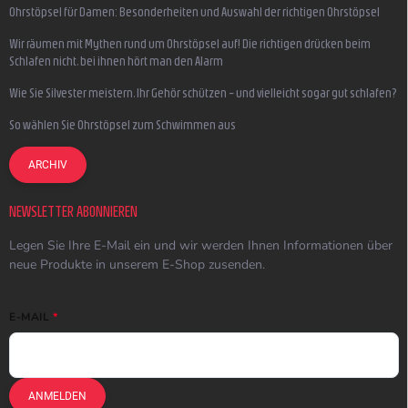
Ohrstöpsel für Damen: Besonderheiten und Auswahl der richtigen Ohrstöpsel
Wir räumen mit Mythen rund um Ohrstöpsel auf! Die richtigen drücken beim
Schlafen nicht, bei ihnen hört man den Alarm
Wie Sie Silvester meistern, Ihr Gehör schützen – und vielleicht sogar gut schlafen?
So wählen Sie Ohrstöpsel zum Schwimmen aus
ARCHIV
NEWSLETTER ABONNIEREN
Legen Sie Ihre E-Mail ein und wir werden Ihnen Informationen über
neue Produkte in unserem E-Shop zusenden.
E-MAIL
ANMELDEN