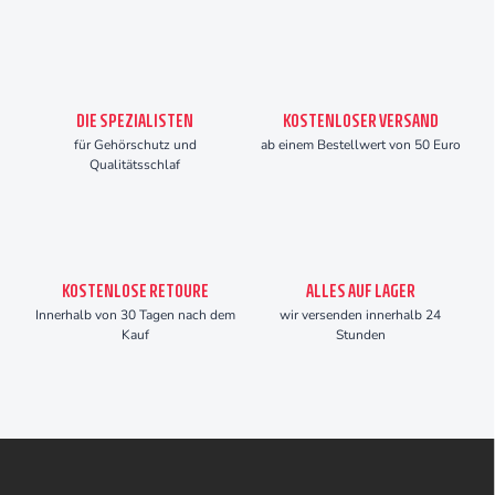
DIE SPEZIALISTEN
KOSTENLOSER VERSAND
für Gehörschutz und
ab einem Bestellwert von 50 Euro
Qualitätsschlaf
KOSTENLOSE RETOURE
ALLES AUF LAGER
Innerhalb von 30 Tagen nach dem
wir versenden innerhalb 24
Kauf
Stunden
F
u