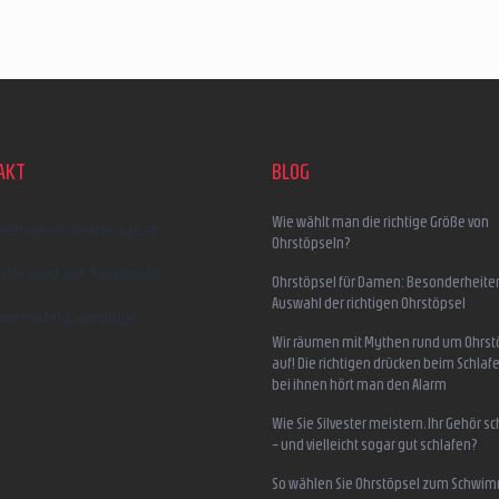
AKT
BLOG
Wie wählt man die richtige Größe von
schreiben
@
earplugs.at
Ohrstöpseln?
Wir sind auf Facebook!
Ohrstöpsel für Damen: Besonderheite
Auswahl der richtigen Ohrstöpsel
earmazing_earplugs
Wir räumen mit Mythen rund um Ohrst
auf! Die richtigen drücken beim Schlafe
bei ihnen hört man den Alarm
Wie Sie Silvester meistern, Ihr Gehör s
– und vielleicht sogar gut schlafen?
So wählen Sie Ohrstöpsel zum Schwi