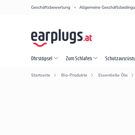
Zum
Geschäftsbewertung
Allgemeine Geschäftsbeding
Inhalt
springen
Ohrstöpsel
Zum Schlafen
Schutzausrüst
Startseite
Bio-Produkte
Essentielle Öle