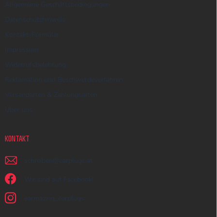
Allgemeine Geschäftsbedingungen
Datenschutzhinweis
Kontakt-Formular
Impressum
Widerrufsbelehrung
Reklamation und Beschwerdeverfahren
Versandarten & Zahlungsarten
Über uns
KONTAKT
schreiben
@
earplugs.at
Wir sind auf Facebook!
earmazing_earplugs