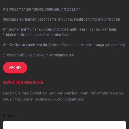
Wie wählt man die richtige Größe von Ohrstöpseln?
Ohrstöpsel für Damen: Besonderheiten und Auswahl der richtigen Ohrstöpsel
Wir räumen mit Mythen rund um Ohrstöpsel auf! Die richtigen drücken beim
Schlafen nicht, bei ihnen hört man den Alarm
Wie Sie Silvester meistern, Ihr Gehör schützen – und vielleicht sogar gut schlafen?
So wählen Sie Ohrstöpsel zum Schwimmen aus
ARCHIV
NEWSLETTER ABONNIEREN
Legen Sie Ihre E-Mail ein und wir werden Ihnen Informationen über
neue Produkte in unserem E-Shop zusenden.
E-MAIL