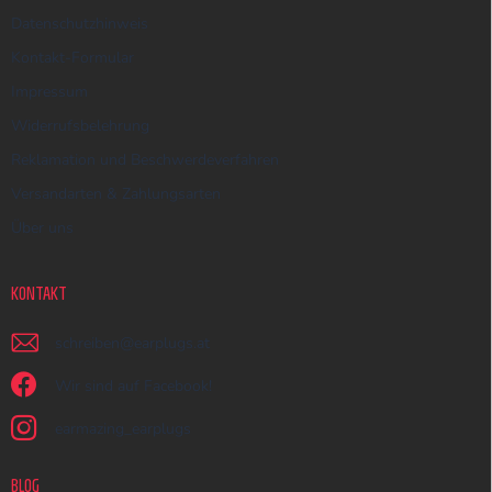
Datenschutzhinweis
Kontakt-Formular
Impressum
Widerrufsbelehrung
Reklamation und Beschwerdeverfahren
Versandarten & Zahlungsarten
Über uns
KONTAKT
schreiben
@
earplugs.at
Wir sind auf Facebook!
earmazing_earplugs
BLOG