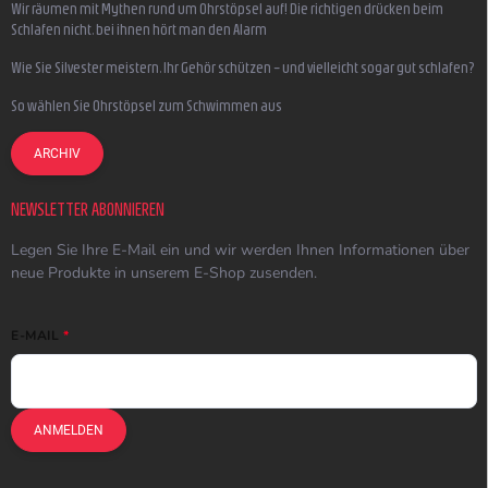
Wir räumen mit Mythen rund um Ohrstöpsel auf! Die richtigen drücken beim
Schlafen nicht, bei ihnen hört man den Alarm
Wie Sie Silvester meistern, Ihr Gehör schützen – und vielleicht sogar gut schlafen?
So wählen Sie Ohrstöpsel zum Schwimmen aus
ARCHIV
NEWSLETTER ABONNIEREN
Legen Sie Ihre E-Mail ein und wir werden Ihnen Informationen über
neue Produkte in unserem E-Shop zusenden.
E-MAIL
ANMELDEN