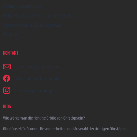
Widerrufsbelehrung
Reklamation und Beschwerdeverfahren
Versandarten & Zahlungsarten
Über uns
KONTAKT
schreiben
@
earplugs.at
Wir sind auf Facebook!
earmazing_earplugs
BLOG
Wie wählt man die richtige Größe von Ohrstöpseln?
Ohrstöpsel für Damen: Besonderheiten und Auswahl der richtigen Ohrstöpsel