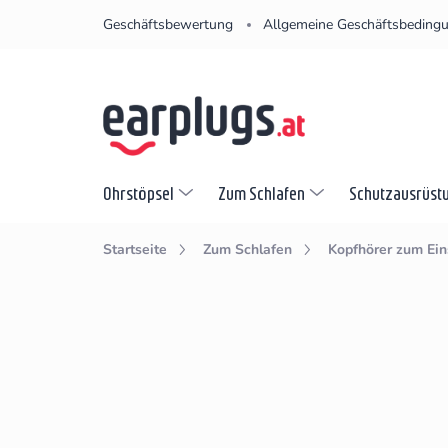
Zum
Geschäftsbewertung
Allgemeine Geschäftsbeding
Inhalt
springen
Ohrstöpsel
Zum Schlafen
Schutzausrüst
Startseite
Zum Schlafen
Kopfhörer zum Ein