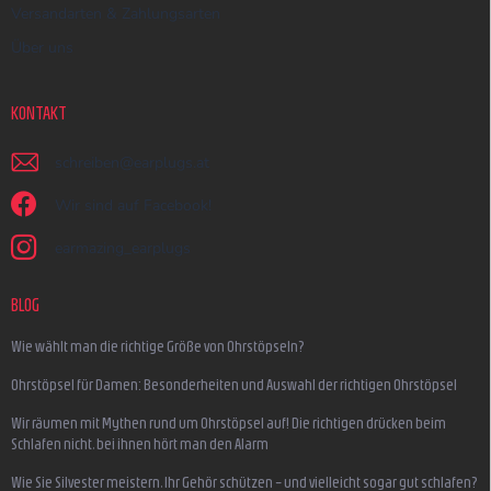
Versandarten & Zahlungsarten
Über uns
KONTAKT
schreiben
@
earplugs.at
Wir sind auf Facebook!
earmazing_earplugs
BLOG
Wie wählt man die richtige Größe von Ohrstöpseln?
Ohrstöpsel für Damen: Besonderheiten und Auswahl der richtigen Ohrstöpsel
Wir räumen mit Mythen rund um Ohrstöpsel auf! Die richtigen drücken beim
Schlafen nicht, bei ihnen hört man den Alarm
Wie Sie Silvester meistern, Ihr Gehör schützen – und vielleicht sogar gut schlafen?