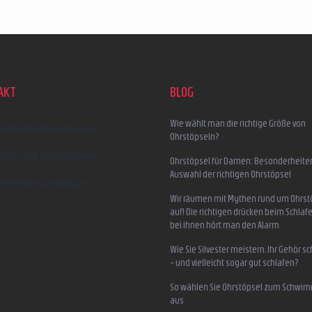
AKT
BLOG
Wie wählt man die richtige Größe von
schreiben
@
earplugs.at
Ohrstöpseln?
Wir sind auf Facebook!
Ohrstöpsel für Damen: Besonderheite
Auswahl der richtigen Ohrstöpsel
earmazing_earplugs
Wir räumen mit Mythen rund um Ohrst
auf! Die richtigen drücken beim Schlafe
bei ihnen hört man den Alarm
Wie Sie Silvester meistern, Ihr Gehör s
– und vielleicht sogar gut schlafen?
So wählen Sie Ohrstöpsel zum Schwi
aus