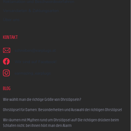
Reklamation und Beschwerdeverfahren
Versandarten & Zahlungsarten
Über uns
KONTAKT
schreiben
@
earplugs.at
Wir sind auf Facebook!
earmazing_earplugs
BLOG
Wie wählt man die richtige Größe von Ohrstöpseln?
Ohrstöpsel für Damen: Besonderheiten und Auswahl der richtigen Ohrstöpsel
Wir räumen mit Mythen rund um Ohrstöpsel auf! Die richtigen drücken beim
Schlafen nicht, bei ihnen hört man den Alarm