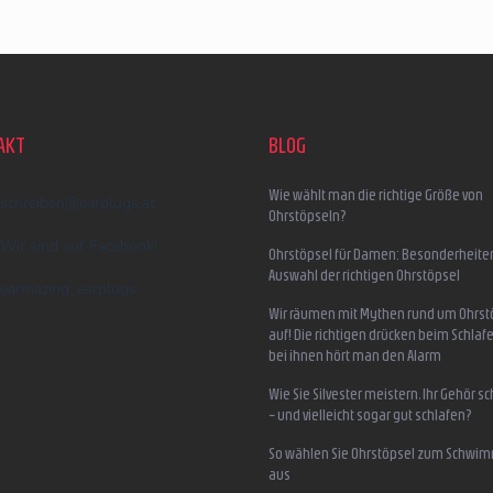
AKT
BLOG
Wie wählt man die richtige Größe von
schreiben
@
earplugs.at
Ohrstöpseln?
Wir sind auf Facebook!
Ohrstöpsel für Damen: Besonderheite
Auswahl der richtigen Ohrstöpsel
earmazing_earplugs
Wir räumen mit Mythen rund um Ohrst
auf! Die richtigen drücken beim Schlafe
bei ihnen hört man den Alarm
Wie Sie Silvester meistern, Ihr Gehör s
– und vielleicht sogar gut schlafen?
So wählen Sie Ohrstöpsel zum Schwi
aus