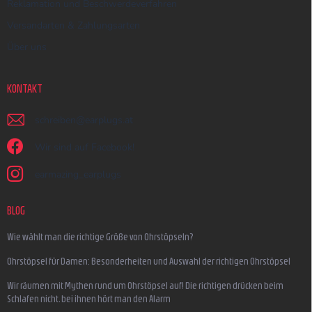
Reklamation und Beschwerdeverfahren
Versandarten & Zahlungsarten
Über uns
KONTAKT
schreiben
@
earplugs.at
Wir sind auf Facebook!
earmazing_earplugs
BLOG
Wie wählt man die richtige Größe von Ohrstöpseln?
Ohrstöpsel für Damen: Besonderheiten und Auswahl der richtigen Ohrstöpsel
Wir räumen mit Mythen rund um Ohrstöpsel auf! Die richtigen drücken beim
Schlafen nicht, bei ihnen hört man den Alarm