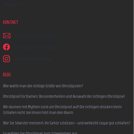
Über uns
KONTAKT
schreiben
@
earplugs.at
Wir sind auf Facebook!
earmazing_earplugs
BLOG
Wie wählt man die richtige Größe von Ohrstöpseln?
Ohrstöpsel für Damen: Besonderheiten und Auswahl der richtigen Ohrstöpsel
Wir räumen mit Mythen rund um Ohrstöpsel auf! Die richtigen drücken beim
Schlafen nicht, bei ihnen hört man den Alarm
Wie Sie Silvester meistern, Ihr Gehör schützen – und vielleicht sogar gut schlafen?
So wählen Sie Ohrstöpsel zum Schwimmen aus