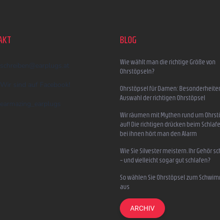
AKT
BLOG
Wie wählt man die richtige Größe von
schreiben
@
earplugs.at
Ohrstöpseln?
Wir sind auf Facebook!
Ohrstöpsel für Damen: Besonderheite
Auswahl der richtigen Ohrstöpsel
earmazing_earplugs
Wir räumen mit Mythen rund um Ohrst
auf! Die richtigen drücken beim Schlafe
bei ihnen hört man den Alarm
Wie Sie Silvester meistern, Ihr Gehör s
– und vielleicht sogar gut schlafen?
So wählen Sie Ohrstöpsel zum Schwi
aus
ARCHIV