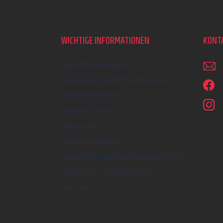
F
u
ß
z
WICHTIGE INFORMATIONEN
KONT
e
i
Geschäftsbewertung
l
e
Allgemeine Geschäftsbedingungen
Datenschutzhinweis
Kontakt-Formular
Impressum
Widerrufsbelehrung
Reklamation und Beschwerdeverfahren
Versandarten & Zahlungsarten
Über uns