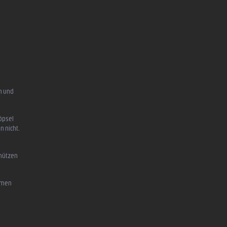
n und
öpsel
n nicht,
chützen
mmen