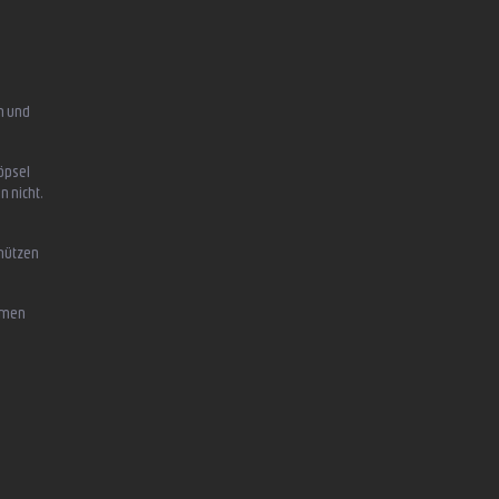
n und
öpsel
n nicht,
chützen
mmen