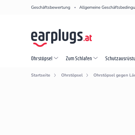
Zum
Geschäftsbewertung
Allgemeine Geschäftsbeding
Inhalt
springen
Ohrstöpsel
Zum Schlafen
Schutzausrüst
Startseite
Ohrstöpsel
Ohrstöpsel gegen Lä