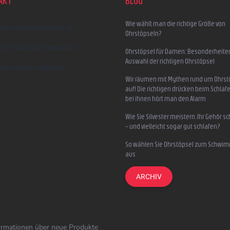
AKT
BLOG
Wie wählt man die richtige Größe von
schreiben
@
earplugs.at
Ohrstöpseln?
Wir sind auf Facebook!
Ohrstöpsel für Damen: Besonderheite
Auswahl der richtigen Ohrstöpsel
earmazing_earplugs
Wir räumen mit Mythen rund um Ohrst
auf! Die richtigen drücken beim Schlafe
bei ihnen hört man den Alarm
Wie Sie Silvester meistern, Ihr Gehör s
– und vielleicht sogar gut schlafen?
So wählen Sie Ohrstöpsel zum Schwi
aus
ARCHIV
formationen über neue Produkte